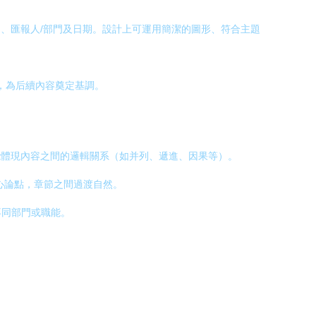
、匯報人/部門及日期。設計上可運用簡潔的圖形、符合主題
，為后續內容奠定基調。
能體現內容之間的邏輯關系（如并列、遞進、因果等）。
于核心論點，章節之間過渡自然。
不同部門或職能。