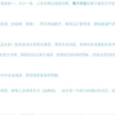
片風格統一、大小一致，人名與職位標識清晰。
圖片排版
則要注重與文字
柱狀圖、折線圖、餅圖），而非堆砌數字。圖表設計要簡潔，重點數據可
。
競品分析）能有效突出差異與優勢。運用左右排版、矩陣分析或要點列表
可使用大字體、圖標化設計進行強調。復雜的流程或時間線，則適合用流程
作伙伴表達感謝，體現職業素養與禮貌。
主標題、匯報人及聯系方式（如郵箱），或呈現一句有力的總結性話語，