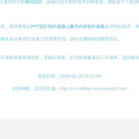
活運用其中的
版式設計
，能極大提升制作效率與專業度。模板提供了經過
迫時，尋求專業的
PPT設計制作服務
或
數字內容制作服務
是明智的選擇。
想轉化為具有強大說服力的視覺作品，讓你在關鍵時刻脫穎而出。
你不僅能清晰表達思想，更能以專業、自信的形象展示工作成果。這份能力
更新時間：2026-06-19 23:21:54
如若轉載，請注明出處：http://m.emifilter.cn/product/1.html