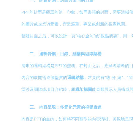
一、 開篇定調：封面與金句的力量
PPT的封面是觀眾的第一印象，如同書籍的封面，需要清晰
的圖片或企業VI元素，營造莊重、專業或創新的視覺氛圍。
緊隨封面之后，可以設計一頁“核心金句”或“觀點摘要”，
二、 邏輯骨架：目錄、結構與組織架構
清晰的邏輯結構是PPT的靈魂。在封面之后，應呈現清晰的
內容的展開需遵循堅實的
邏輯結構
，常見的有“總-分-總”、
當涉及團隊或項目介紹時，
組織架構圖
能直觀展示人員構成
三、 內容呈現：多元化元素的視覺表達
內容是PPT的血肉，如何將不同類型的內容清晰、美觀地呈