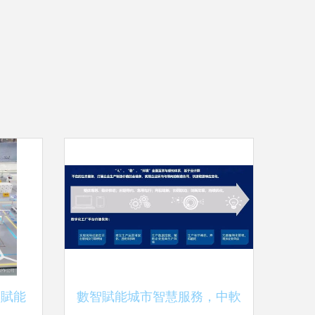
 賦能
數智賦能城市智慧服務，中軟