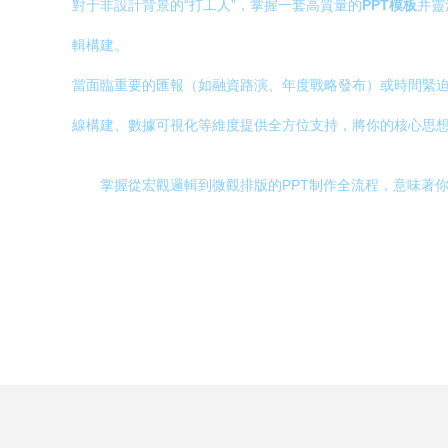
對于非設計背景的“打工人”，掌握一套高質量的
PPT模板
并靈
輯構建。
當面臨重要的匯報（如融資路演、年度戰略發布）或時間緊
線構建、數據可視化等維度提供全方位支持，將你的核心思
掌握從宏觀邏輯到微觀排版的PPT制作全流程，意味著