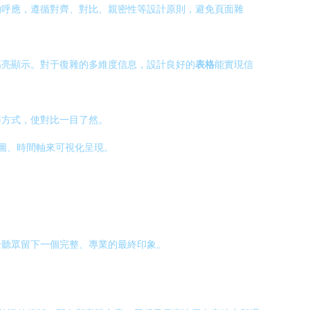
的呼應，遵循對齊、對比、親密性等設計原則，避免頁面雜
高亮顯示。對于復雜的多維度信息，設計良好的
表格
能實現信
等方式，使對比一目了然。
圖、時間軸來可視化呈現。
給聽眾留下一個完整、專業的最終印象。