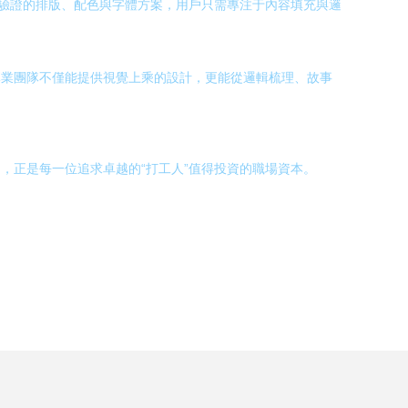
驗證的排版、配色與字體方案，用戶只需專注于內容填充與邏
專業團隊不僅能提供視覺上乘的設計，更能從邏輯梳理、故事
，正是每一位追求卓越的“打工人”值得投資的職場資本。