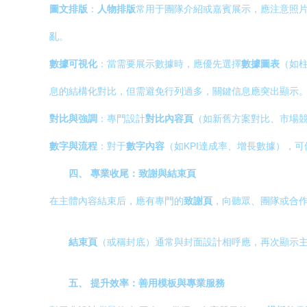
圖文排版
：
人物排版
常用于團隊介紹或嘉賓展示，應注意照
亂。
數據可視化
：當需要展示數據時，應優先選擇
數據圖表
（如
息的結構化對比，但需避免行列過多，關鍵信息應突出顯示
對比與強調
：專門設計
對比內容頁
（如新舊方案對比、市場
數字與流程
：對于
數字內容
（如KPI達成率、增長數據），
四、 專業收尾：致謝與結束頁
在主體內容結束后，應有專門的
致謝頁
，向聽眾、團隊或合
結束頁
（或稱封底）通常與封面設計相呼應，再次顯示
五、 提升效率：善用模板與專業服務