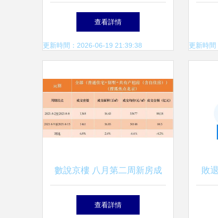
上 買二手物品的人，到底在
——
查看詳情
想什么？
更新時間：2026-06-19 21:39:38
更新時間：20
數說京樓 八月第二周新房成
敗
交套數環比上升6.8%，數字
狗不
查看詳情